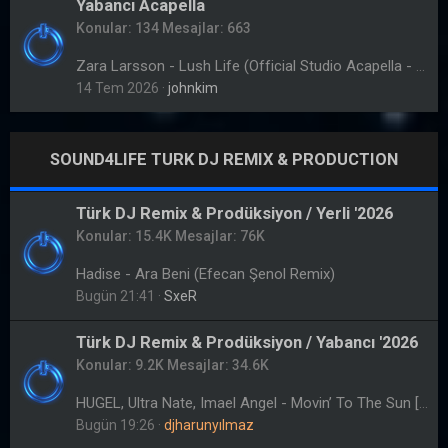
Yabancı Acapella
Konular
134
Mesajlar
663
Zara Larsson - Lush Life (Official Studio Acapella - Vocals Only)
14 Tem 2026
johnkim
SOUND4LIFE TURK DJ REMIX & PRODUCTION
Türk DJ Remix & Prodüksiyon / Yerli '2026
Konular
15.4K
Mesajlar
76K
Hadise - Ara Beni (Efecan Şenol Remix)
Bugün 21:41
SxeR
Türk DJ Remix & Prodüksiyon / Yabancı '2026
Konular
9.2K
Mesajlar
34.6K
HUGEL, Ultra Nate, Imael Angel - Movin’ To The Sun [Harun Yılmaz Remix] SUPPORT !
Bugün 19:26
djharunyılmaz