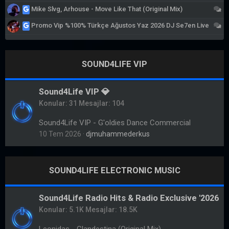
Ta
Mike Slvg, Arhouse - Move Like That (Original Mix)
Ta
Promo Vip %100% Türkçe Ağustos Yaz 2026 DJ Se7en Live
SOUND4LIFE VIP
Sound4Life VIP 💎
Konular
31
Mesajlar
104
Sound4Life VIP - G'oldies Dance Commercial
10 Tem 2026
djmuhammederkus
SOUND4LIFE ELECTRONIC MUSIC
Sound4Life Radio Hits & Radio Exclusive '2026
Konular
5.1K
Mesajlar
18.5K