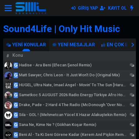
GIRIŞ YAP
KAYIT OL
Sound4Life | Only Hit Music
YENI KONULAR
YENI MESAJLAR
EN ÇOK BEĞE
Konu
#
Ta
Hadise - Ara Beni (Efecan Şenol Remix)
Ta
Matt Sawyer, Chris Leon - It Just Won't Do (Original Mix)
Ta
HUGEL, Ultra Nate, Imael Angel - Movin’ To The Sun [Harun Yılmaz Remix] SUPPORT !
Ta
Sametkoc 5 AUGUST 2026 Radio Energy Türkiye Afro House ( AFRO LATIN COMERCIAL) 90 Minutes NO jingle
Ta
Drake, Pade - 2 Hard 4 The Radio (McDonough 'Over Now' Afrohouse Edit)
Ta
Sıla - GOL ! (Mehmetcan Yücel X Hazar Alakuştekin Remix)
Ta
Sana Ne, Kime Ne ? (Gökhan Koşar Remix)
Ta
Beni Al - Ta Ki Seni Görene Kadar (Kerem Anıl Pişkin Remix)