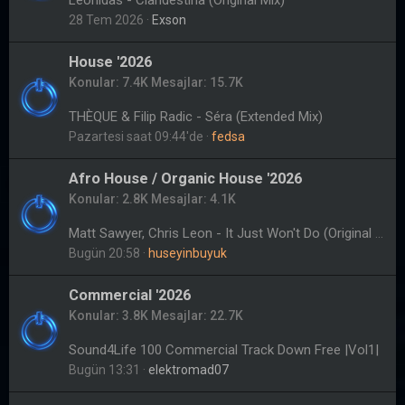
Leonidas - Clandestina (Original Mix)
28 Tem 2026
Exson
House '2026
Konular
7.4K
Mesajlar
15.7K
THÈQUE & Filip Radic - Séra (Extended Mix)
Pazartesi saat 09:44'de
fedsa
Afro House / Organic House '2026
Konular
2.8K
Mesajlar
4.1K
Matt Sawyer, Chris Leon - It Just Won't Do (Original Mix)
Bugün 20:58
huseyinbuyuk
Commercial '2026
Konular
3.8K
Mesajlar
22.7K
Sound4Life 100 Commercial Track Down Free |Vol1|
Bugün 13:31
elektromad07