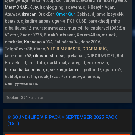
Djsergenkyn
ersan45
djuki61
alperschwaerz
ramboargento
MertYONAR
Kuty
Ironjogging
soevent
dj Hüseyin Ağar
Ata.wav
İkracan
BrokEar
Ömer Gür
3skiya
djismailzeyrekk
beatvip
djkadiralanbay
uğur-a
FGHOUSE
burakthedj
mhtr
djhalilavsa12
muratduymazzz
music4life
caglarycl1983@g
V1ctor
Zagor0735
Burak Yurtsever
KeremAllen
mrjack
emrhekn
Kaanguclu034
FatihArcuDJ
dano2016
TolgaSever35
ifisan
YILDIRIM SIMSEK
GOABMUSİC
keremacar68
rikosmashouse
grvkaaan
DJBORAYUCEL
Bohr
Boraelis
dj mu
Tafo
darktribal
asdeg
djedi
rerizm
burhanbalkanmusic
djserkangokmen
apollon07
djstorm2
hublot
marisfm
ridak
Izzat Parmanov
aliumdu
dannyyvesmusic
Toplam: 391 kullanıcı
♛ SOUND4LIFE VIP PACK × SEPTEMBER 2025 PACK
(1ST)