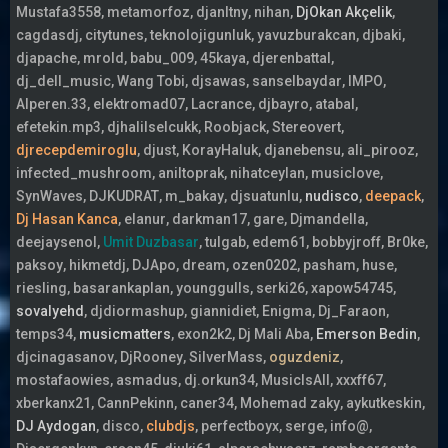
Mustafa3558
metamorfoz
djanltny
nihan
DjOkan Akçelik
cagdasdj
citytunes
teknolojigunluk
yavuzburakcan
djbaki
djapache
mrold
babu_009
45kaya
djerenbattal
dj_dell_music
Wang Tobi
djsawas
sanselbaydar
IMPO
Alperen.33
elektromad07
Lacrance
djbayro
atabal
efetekin.mp3
djhalilselcukk
Roobjack
Stereovert
djrecepdemiroglu
djust
KorayHaluk
djanebensu
ali_pirooz
infected_mushroom
aniltoprak
nihatceylan
musiclove
SynWaves
DJKUDRAT
m_bakay
djsuatunlu
nudisco
deepack
Dj Hasan Kanca
elanur
darkman17
gare
Djmandella
deejaysenol
Umit Duzbasar
tulgab
edem61
bobbyjroff
Br0ke
paksoy
hikmetdj
DJApo
dream
ozen0202
pasham
huse
riesling
basarankaplan
younggulls
serki26
xapow54745
sovalyehd
djdiormashup
giannidiet
Enigma
Dj_Faraon
temps34
musicmatters
exon2k2
Dj Mali Aba
Emerson Bedin
djcinagasanov
DjRooney
SilverMass
oguzdeniz
mostafaowies
asmadus
dj.orkun34
MusicIsAll
xxxff67
xberkanx21
CannPekinn
caner34
Mohemad zaky
aykutkeskin
DJ Aydogan
disco
clubdjs
perfectboyx
serge
info@