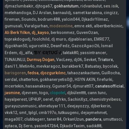
djmazlumbakir
djtoga67
gokhantutum
ridvanbulut
ses.isik
metehandoga
DJ Arslan
barnauldj
samet karabina
cingizz
fireman
Sounds
bodrum488
yalcin044
DjkadirYilmaz
gumusali
Vuralgurhan
modeonline
emre.ekti
albertberkcinic
Ali Berk Yılkın
dj_kayso
berksonmez
GuvenOzan
toprakdogudj
foolchild
dj muro
djpabloarias
EMRE77
djgokhan50
ugurcelik2
DeanFedz
GazozAgaci26
İsmail
ƁƳ ЄƦƬƲƓ √
Erdem
dj_alfa
taktak80
yassintrancer
TUNAUNLU
Durmuş Doğan
VacLeey
dj06
Sevket
Triatorx
dani11
Metin4o
mevkaragoz
burakberk7
Batuatay
bycolak
barisgoren
fedsa
djozgurkılınc
tahaozankactann
GuiRocha
serdal
chatterton
gokhaneryetis0@
HSYN AKIN
firefurki
mcertekin
hasaanaksoy
Gguner54
djmuratt07
canatesofficial
jasmine
djevrem
togo
clopotel
djbülentttt
cann.tunc
hayalperest
UP4UP
seref
djfrkn
SachinXyz
chemistryvibess
gurayuzunmusic
ahmetuyar111
deejayozzy
djberkerin
vkvk12
smt_tplgl
cmb197o
tutkuugenc
dejaymehmet
maga007
clubbagerr
taner84
OrkanUzun
pandera
umuttasci
aytaca
Dj Sero
yasin647264
DjkadirTaxim
sadık88