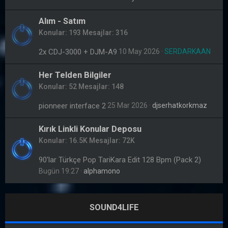
Alım - Satım
Konular
193
Mesajlar
316
2x CDJ-3000 + DJM-A9
10 May 2026
SERDARKAAN
Her Telden Bilgiler
Konular
52
Mesajlar
148
pionneer interface 2
25 Mar 2026
djserhatkorkmaz
Kırık Linkli Konular Deposu
Konular
16.5K
Mesajlar
72K
90'lar Türkçe Pop TariKara Edit 128 Bpm (Pack 2)
Bugün 19:27
alphamono
SOUND4LIFE