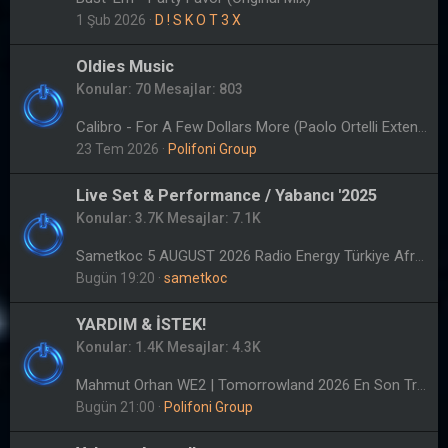
1 Şub 2026
D ! S K O T 3 X
Oldies Music
Konular
70
Mesajlar
803
Calibro - For A Few Dollars More (Paolo Ortelli Extended Mix)
23 Tem 2026
Polifoni Group
Live Set & Performance / Yabancı '2025
Konular
3.7K
Mesajlar
7.1K
Sametkoc 5 AUGUST 2026 Radio Energy Türkiye Afro House ( AFRO LATIN COMERCIAL) 90 Minutes NO jingle
Bugün 19:20
sametkoc
YARDIM & İSTEK!
Konular
1.4K
Mesajlar
4.3K
Mahmut Orhan WE2 | Tomorrowland 2026 En Son Track
Bugün 21:00
Polifoni Group