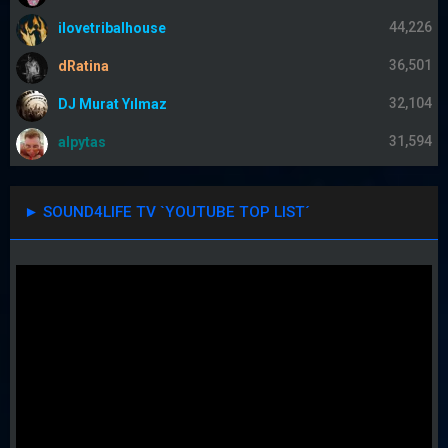
44,226
ilovetribalhouse
36,501
dRatina
32,104
DJ Murat Yılmaz
31,594
alpytas
► SOUND4LIFE TV `YOUTUBE TOP LIST´