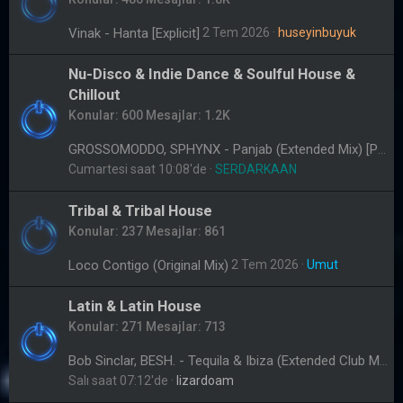
Vinak - Hanta [Explicit]
2 Tem 2026
huseyinbuyuk
Nu-Disco & Indie Dance & Soulful House &
Chillout
Konular
600
Mesajlar
1.2K
GROSSOMODDO, SPHYNX - Panjab (Extended Mix) [Promo]
Cumartesi saat 10:08'de
SERDARKAAN
Tribal & Tribal House
Konular
237
Mesajlar
861
Loco Contigo (Original Mix)
2 Tem 2026
Umut
Latin & Latin House
Konular
271
Mesajlar
713
Bob Sinclar, BESH. - Tequila & Ibiza (Extended Club Mix)
Salı saat 07:12'de
lizardoam