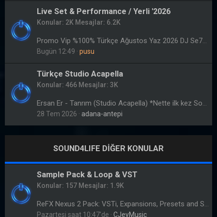
Live Set & Performance / Yerli '2026
Konular
2K
Mesajlar
6.2K
Promo Vip %100% Türkçe Ağustos Yaz 2026 DJ Se7en Live
Bugün 12:49
pusu
Türkçe Studio Acapella
Konular
466
Mesajlar
3K
Ersan Er - Tanrım (Studio Acapella) *Nette ilk kez Sound4Life ta :)
28 Tem 2026
adana-antepi
SOUND4LIFE DİĞER KONULAR
Sample Pack & Loop & VST
Konular
157
Mesajlar
1.9K
ReFX Nexus 2 Pack: VSTi, Expansions, Presets and Skins
Pazartesi saat 10:47'de
CJeyMusic