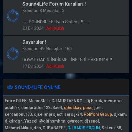
Sound4Life Forum Kuralları !
Konular
3
Mesajlar
3
--- SOUND4LİFE Uyarı Sistemi !! ---
23 Eki 2024
Adil Kulalı
Duyurular !
Konular
49
Mesajlar
160
DOWNLOAD & İNDİRME LİNKLERİ HAKKINDA !!
17 Eyl 2024
Adil Kulalı
SOUND4LIFE ONLINE
Emre DİLEK
Mehm3taLi
DJ MUSTAFA KOL
Dj Faruk
memooo
adatürk
camarades123
SxeR
djhuskay
pusu
joel
sercanonur33
djselimproject
seroş-34
Polifoni Group
djxam
djkdrdgn
Yazeel
@djtfnsmhmt
gytreert
djsenol
MehmetAkkus
dcs
DJBABAEFF
DJ BARIS ERGUN
SeLcuk 58