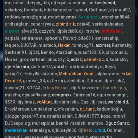
md rohan
deejay_ibo
djferyat
wissman
serbestsenol
sekoboy
locofunk
djhakangoksel
winist
Curlinger
dj umut07
reddawnmsa@gmai
metehanymnx
Sergiomio
metehan8844
erdisaglam
canerayvaz
zibindirik
cata40
serkantahaatac
alpytas
elves55
ozzyofc
djblack89
dj_moshe
Adil Kulalı
yalpala
emiraneer
ophonic
ffavori
bilo031
emretsahip
lequep
DJSTAR
mustech
Hakan
tonnybg71
axxmet
Rustetsky
Serkann91
DjOzi
Benito
AtaaSahin
yusuf132109
sinomusic
Horna
grooverkaan
pbpozzy
Djedizz
sametkoc
djkostis83
djerkankara
darkner07
cbrclk
mertdasdemir
dj floyd
yakup17
Petey85
airzone
Mehmetcan Yücel
alphamono
Erkut
Demirel
groove_34
dj ferrari
zenhibar
DjAmon
djmk
ali7
savasg21
KOZAA
Erhan Boraer
djufukozdemir
Fatih Ergün
mischa
djyusufkıvanç
cengmixx
Emircan16
ugurcancangir
3S3R
djyılmaz
veAltug
İbrahim istik
Gazi
dj-suat
warchildd
ErayMercan
umitakdeniz
efesahinn
dj_tunç
kademlioğlu
djozgurgezer47
musstafassahin
DJMAX1977
koxe
mton1
DJDeepolog
muratpolat
ben44
manish_mambo
Oguz Sarac
metinaslan
erenalage
djhüseyin36
djfesto
Umut
Osiman
djmali01
yusasa
selimhakann
hopdedik
afterstudio