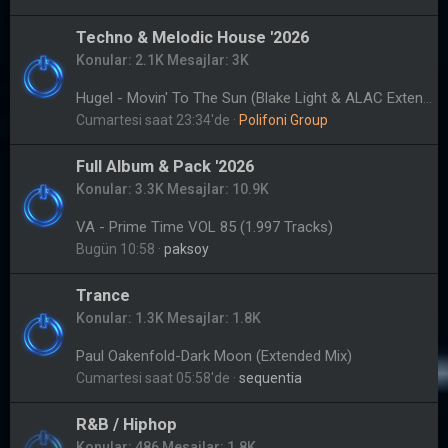
Techno & Melodic House '2026
Konular
2.1K
Mesajlar
3K
Hugel - Movin' To The Sun (Blake Light & ALAC Extended Remix) [PROMO]
Cumartesi saat 23:34'de
Polifoni Group
Full Album & Pack '2026
Konular
3.3K
Mesajlar
10.9K
VA - Prime Time VOL 85 (1.997 Tracks)
Bugün 10:58
paksoy
Trance
Konular
1.3K
Mesajlar
1.8K
Paul Oakenfold-Dark Moon (Extended Mix)
Cumartesi saat 05:58'de
sequentia
R&B / Hiphop
Konular
486
Mesajlar
1.8K