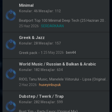
Minimal
Konular
46
Mesajlar
112
Beatport Top 100 Minimal Deep Tech (25 Haziran 2026)
25 Haz 2026
SERDARKAAN
Greek & Jazz
Konular
28
Mesajlar
157
Greek pack - 1
25 May 2026
ben44
World Music / Russian & Balkan & Arabic
Konular
182
Mesajlar
634
RIOO, Tanu Music, Manelele Viitorului - Lipsa (Original Radio Mix)
2 Haz 2026
huseyinbuyuk
Dubstep / Twerk / Trap
Konular
282
Mesajlar
599
Bust 'Em - Party Favor (Original Mix)