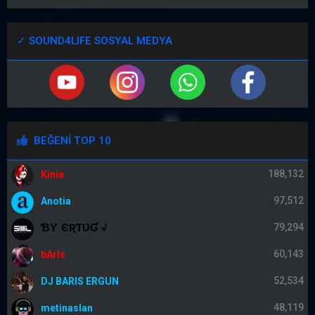
✓ SOUND4LIFE SOSYAL MEDYA
BEĞENİ TOP 10
188,132
Kinia
97,512
Anotia
ƁƳ ЄƦƬƲƓ √
79,294
60,143
bArIs
52,534
DJ BARIS ERGUN
48,119
metinaslan