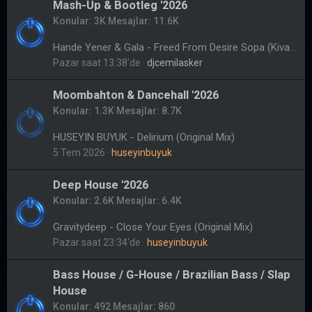
Mash-Up & Bootleg '2026
Konular
3K
Mesajlar
11.6K
Hande Yener & Gala - Freed From Desire Sopa (Kivanc Onder Mashup)
Pazar saat 13:38'de
djcemilasker
Moombahton & Dancehall '2026
Konular
1.3K
Mesajlar
8.7K
HUSEYIN BUYUK - Delirium (Original Mix)
5 Tem 2026
huseyinbuyuk
Deep House '2026
Konular
2.6K
Mesajlar
6.4K
Gravitydeep - Close Your Eyes (Original Mix)
Pazar saat 23:34'de
huseyinbuyuk
Bass House / G-House / Brazilian Bass / Slap
House
Konular
492
Mesajlar
860