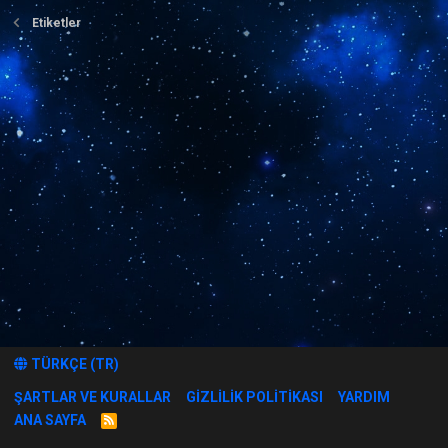
Etiketler
TÜRKÇE (TR)
ŞARTLAR VE KURALLAR
GIZLILIK POLITIKASI
YARDIM
ANA SAYFA
R
S