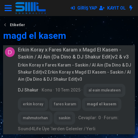
GIRIŞ YAP
KAYIT OL
Etiketler
magd el kasem
Erkin Koray x Fares Karam x Magd El Kasem -
D
Saskin / Al Ain (Da Dino & DJ Shakur Edit)v2 & v3
Erkin Koray x Fares Karam - Saskin / Al Ain (Da Dino & DJ
Shakur Edit)v2 Erkin Koray x Magd El Kasem - Saskin / Al
Ain (Da Dino & DJ Shakur Edit)v3
DJ Shakur
Konu
10 Tem 2025
al eain muleateen
erkin koray
fares karam
magd
el
kasem
Cevaplar: 0
Forum:
mahmutorhan
saskin
Sound4Life Üye `lerden Gelenler / Yerli