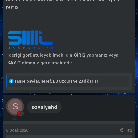
l
a
remix
a
r
t
i
a
h
n
i
İçeriği görüntüleyebilmek için
GİRİŞ
yapmanız veya
KAYIT
olmanız gerekmektedir!
T
sanselbaydar
,
seref
,
DJ Ozgur1
ve 23 diğerleri
e
p
k
S
sovalyehd
i
l
e
r
6 Ocak 2026
#2
: