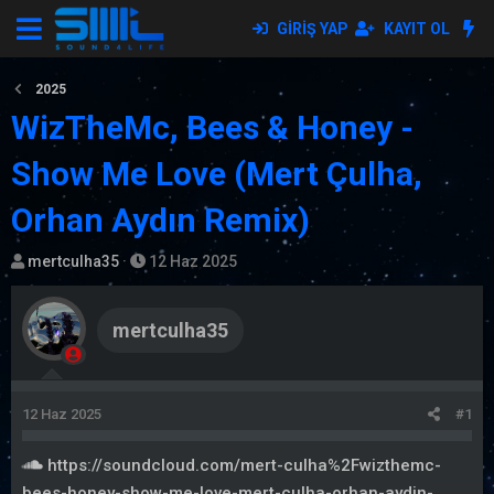
GIRIŞ YAP
KAYIT OL
2025
WizTheMc, Bees & Honey -
Show Me Love (Mert Çulha,
Orhan Aydın Remix)
K
B
mertculha35
12 Haz 2025
o
a
n
ş
mertculha35
b
l
u
a
y
n
u
g
12 Haz 2025
#1
b
ı
a
ç
https://soundcloud.com/mert-culha%2Fwizthemc-
ş
t
bees-honey-show-me-love-mert-culha-orhan-aydin-